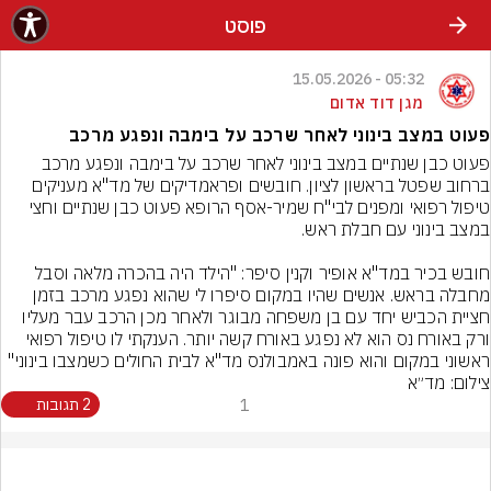
פוסט
05:32 - 15.05.2026
מגן דוד אדום
פעוט במצב בינוני לאחר שרכב על בימבה ונפגע מרכב
פעוט כבן שנתיים במצב בינוני לאחר שרכב על בימבה ונפגע מרכב 
ברחוב שפטל בראשון לציון. חובשים ופראמדיקים של מד"א מעניקים 
טיפול רפואי ומפנים לבי"ח שמיר-אסף הרופא פעוט כבן שנתיים וחצי 
חובש בכיר במד"א אופיר וקנין סיפר: "הילד היה בהכרה מלאה וסבל 
מחבלה בראש. אנשים שהיו במקום סיפרו לי שהוא נפגע מרכב בזמן 
חציית הכביש יחד עם בן משפחה מבוגר ולאחר מכן הרכב עבר מעליו 
ורק באורח נס הוא לא נפגע באורח קשה יותר. הענקתי לו טיפול רפואי 
ראשוני במקום והוא פונה באמבולנס מד"א לבית החולים כשמצבו בינוני"
צילום: מד״א
1
2 תגובות