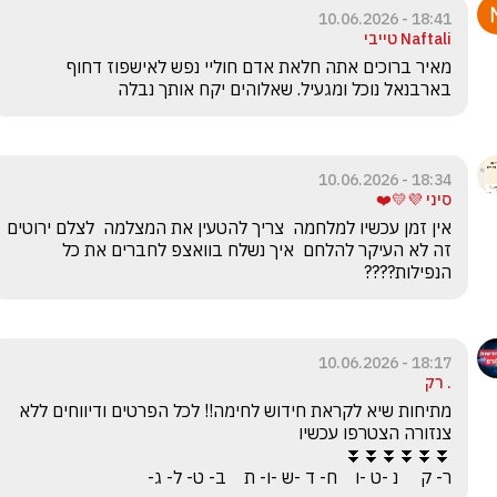
18:41 - 10.06.2026
Naftali טייבי
מאיר ברוכים אתה חלאת אדם חוליי נפש לאישפוז דחוף 
בארבנאל נוכל ומגעיל. שאלוהים יקח אותך נבלה 
18:34 - 10.06.2026
סיני 💜💛❤️
אין זמן עכשיו למלחמה  צריך להטעין את המצלמה 
זה לא העיקר להלחם  איך נשלח בוואצפ לחברים את כל 
הנפילות????
18:17 - 10.06.2026
. רק
מתיחות שיא לקראת חידוש לחימה!! לכל הפרטים ודיווחים ללא 
ר- ק     נ -ט -ו    ח- ד -ש -ו- ת    ב- ט- ל- ג-