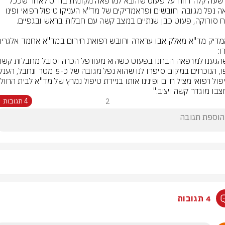
לפני שעה קלה דווח על פעוט שהובא למרפאה מקומית ברהט לאחר שככל 
הנראה נפל מגובה. חובשים ופראמדיקים של מד"א העניקו טיפול רפואי ופינו 
בו מוגדר קשה ויציב."
2
4 תגובות
4 תגובות