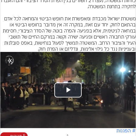
כוחות המשטרה, נעצרו 2 חשודים בגין הפרת הסדר הציבורי וה
​משטרת ישראל מכבדת ומאפשרת את חופש הביטוי והמחאה לכל אדם 
בהתאם לחוק. יחד עם זאת, במקרה זה אין מדובר בחופש הביטוי או 
במחאה לגיטימית, אלא בפגיעה והפרה בוטה של הסדר הציבורי, חסימת 
עורקי תחבורה ראשיים ופגיעה ישירה וקשה במרקם החיים של תושבי 
העיר והציבור הרחב. המשטרה תמשיך לפעול בנחישות, באפס סובלנות 
ובענייניות נגד כל גילוי אלימות, ונדליזם או הפרת חוק.
Play
Video
# הפגנות
5 תגובות