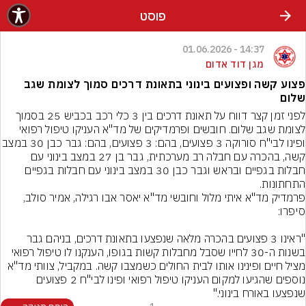
פוסט
14:37 - 01.06.2026
מגן דוד אדום
פצוע קשה ופצועים בינוני בתאונת דרכים סמוך לצומת שגב
שלום
לפני זמן קצר דווח על תאונת דרכים בין 3 כלי רכב בכביש 25 בסמוך 
לצומת שגב שלום. חובשים ופרמדיקים של מד"א העניקו טיפול רפואי 
ופינו לבי"ח סורוקה 3 פצועים, בהם: 3 פצועים, בהם: 
קשה, בהכרה עם חבלה רב מערכתית, גבר בן 27 במצב בינוני עם 
חבלות בגפיים ובראש וגבר כבן 30 במצב בינוני עם חבלות בגפיים 
התחתונות.
פרמדיק מד"א איתי מלול וחובשי מד"א יאסר אבו רגילה, אמיר סולב, 
"ראינו 3 פצועים בהכרה מלאה שנפצעו בתאונת דרכים, בניהם גבר 
בשנות ה-30 לחייו שסבל מחבלות קשות בגופו, הענקנו לו טיפול רפואי 
מציל חיים ופינינו אותו לבית החולים כשמצבו קשה. במקביל, צוותי מד"א 
נוספים שהגיעו למקום העניקו טיפול רפואי ופינו לבי"ח 2 פצועים 
שנפצעו באורח בינוני."