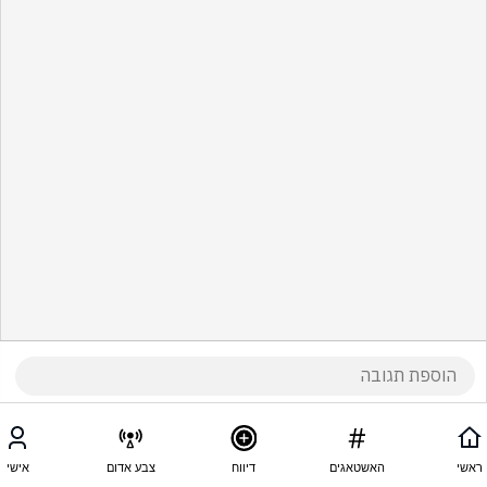
ראשי
האשטאגים
דיווח
צבע אדום
אישי