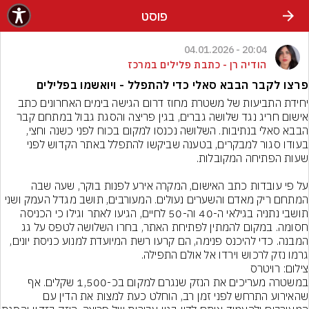
פוסט
20:04 - 04.01.2026
הודיה רן - כתבת פלילים במרכז
פרצו לקבר הבבא סאלי כדי להתפלל - ויואשמו בפלילים
יחידת התביעות של משטרת מחוז דרום הגישה בימים האחרונים כתב 
אישום חריג נגד שלושה גברים, בגין פריצה והסגת גבול במתחם קבר 
הבבא סאלי בנתיבות. השלושה נכנסו למקום בכוח לפני כשנה וחצי, 
בעודו סגור למבקרים, בטענה שביקשו להתפלל באתר הקדוש לפני 
על פי עובדות כתב האישום, המקרה אירע לפנות בוקר, שעה שבה 
המתחם ריק מאדם והשערים נעולים. המעורבים, תושב מגדל העמק ושני 
תושבי נתניה בגילאי ה-40 וה-50 לחיים, הגיעו לאתר וגילו כי הכניסה 
חסומה. במקום להמתין לפתיחת האתר, בחרו השלושה לטפס על גג 
המבנה. כדי להיכנס פנימה, הם קרעו רשת המיועדת למנוע כניסת יונים, 
גרמו נזק לרכוש וירדו אל אולם התפילה.
צילום: רויטרס
במשטרה מעריכים את הנזק שנגרם למקום בכ-1,500 שקלים. אף 
שהאירוע התרחש לפני זמן רב, הוחלט כעת למצות את הדין עם 