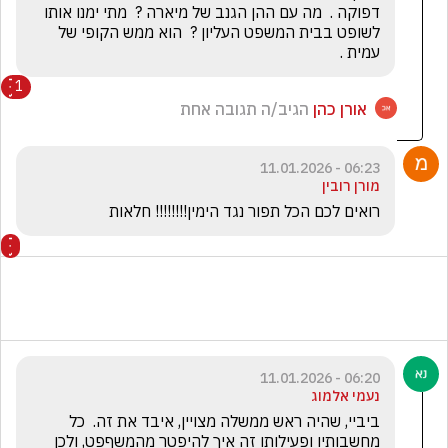
דפוקה .  מה עם ההן הגנב של מיארה ?  מתי ימנו אותו 
לשופט בבית המשפט העליון ?  הוא ממש הקופי של 
עמית .
1
אורן כהן
הגיב/ה תגובה אחת
06:23 - 11.01.2026
מורן רובין
רואים לכם הכל תפור נגד הימין!!!!!!!! חלאות
06:20 - 11.01.2026
נעמי אלמוג
ביביי, שהיה ראש ממשלה מצויין, איבד את זה.  כל 
מחשבותיו ופעילותו זה איך להיפטר מהמשףפט, ולכן 