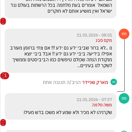
השמאל  אומרים בעת מלחמה בכל הרשתות בעולם נגד 
ישראל ואין מושיע אותם לא חוקרים  
08:01 - 11.01.2026
מקס סבג
נו ...לא ברור שביבי ידע גם ידע !!! אם צחי ברוומן מעורב 
אפילו בידיעה ביבי ידע גם ידע !! אבל ביבי יוצא 
מנקודת הנחה שכולם טיפשים כמו הביביסטים וממשיך 
לשקר לנו בעיניים...
1
מארק שניידר
הגיב/ה תגובה אחת
07:57 - 11.01.2026
משה סלמה
שקרניהו לא מכיר ולא שמע לא משכו בדש מעילו 