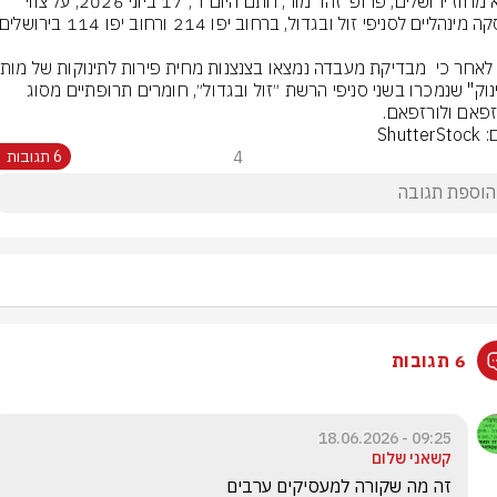
רופא מחוז ירושלים, פרופ' זהר מור, חתם היום ד', 17 ביוני 2026, על צווי 
"פרינוק" שנמכרו בשני סניפי הרשת ״זול ובגדול״, חומרים תרופתיים מסוג 
זפאם ולורזפאם.
Shutte
4
6 תגובות
6 תגובות
09:25 - 18.06.2026
קשאני שלום
זה מה שקורה למעסיקים ערבים 