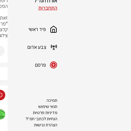
אורח חמ״ל
התחברות
פיד ראשי
קלונ
צילום: rStock
צבע אדום
פרסם
תמיכה
תנאי שימוש
מדיניות פרטיות
הנחיות לכתבי חמ״ל
הצהרת נגישות