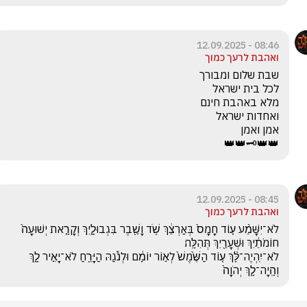
08:46 - 12.09.2025
ואהבת לרעך כמוך
👑👑🗝️👑👑
08:45 - 12.09.2025
ואהבת לרעך כמוך
לֹא־יִשָּׁמַ֨ע ע֤וֹד חָמָס֙ בְּאַרְצֵ֔ךְ שֹׁ֥ד וָשֶׁ֖בֶר בִּגְבוּלָ֑יִךְ וְקָרָ֤את יְשׁוּעָה֙ 
לֹא־יִֽהְיֶה־לָּ֨ךְ ע֤וֹד הַשֶּׁ֙מֶשׁ֙ לְא֣וֹר יוֹמָ֔ם וּלְנֹ֕גַהּ הַיָּרֵ֖חַ לֹא־יָאִ֣יר לָ֑ךְ 
וְהָֽיָה־לָ֤ךְ יְהֹוָה֙ 