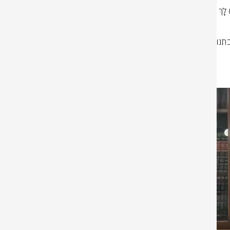
״זֵיתִים יִהְיוּ לְךָ בְּכָל גְּבוּלֶךָ וְשֶׁמֶן לֹא תָסוּךְ כִּי יִשַּׁל זֵיתֶךָ. בָּנִים וּבָנוֹת תּוֹלִיד וְלֹא יִהְיוּ לָךְ 
סמכה התורה את פרי עץ הזית לבנות ולבני האדם ומה אנו למדים מכך על אהבתנו 