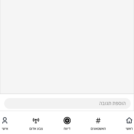
ראשי
האשטאגים
דיווח
צבע אדום
אישי