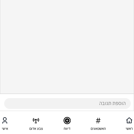
ראשי
האשטאגים
דיווח
צבע אדום
אישי