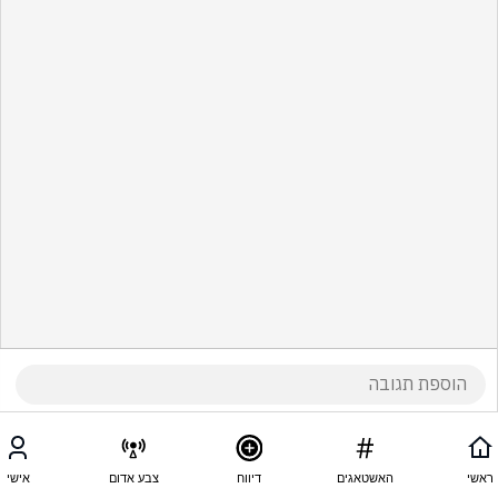
ראשי
האשטאגים
דיווח
צבע אדום
אישי