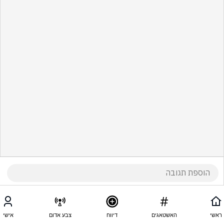
ראשי
האשטאגים
דיווח
צבע אדום
אישי