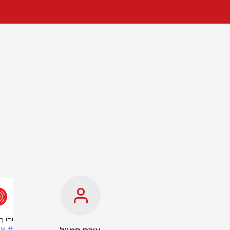
ירי 
# צ