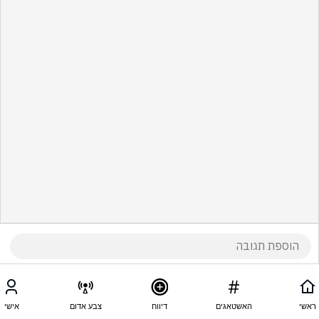
ראשי
האשטאגים
דיווח
צבע אדום
אישי