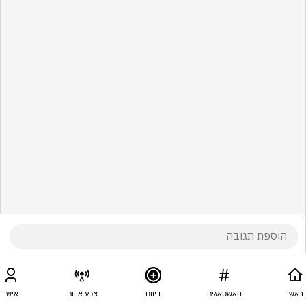
ראשי
האשטאגים
דיווח
צבע אדום
אישי