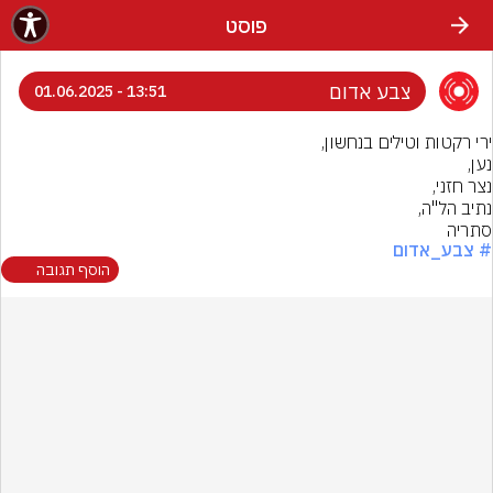
פוסט
צבע אדום
13:51 - 01.06.2025
סתריה
# צבע_אדום
הוסף תגובה