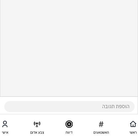
ראשי
האשטאגים
דיווח
צבע אדום
אישי