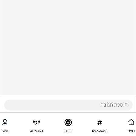
ראשי
האשטאגים
דיווח
צבע אדום
אישי