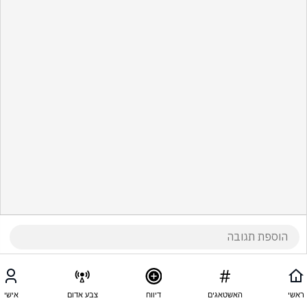
ראשי
האשטאגים
דיווח
צבע אדום
אישי