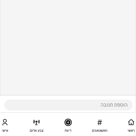
ראשי
האשטאגים
דיווח
צבע אדום
אישי