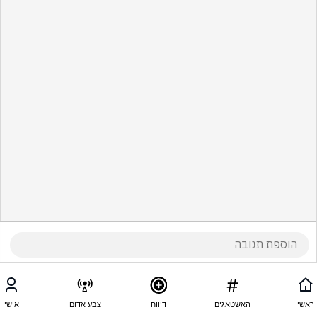
ראשי
האשטאגים
דיווח
צבע אדום
אישי