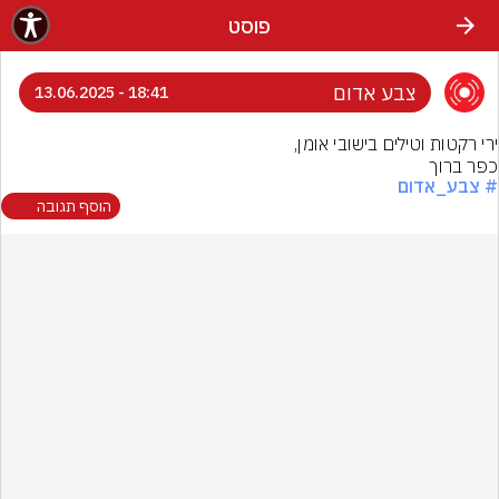
פוסט
צבע אדום
18:41 - 13.06.2025
כפר ברוך
# צבע_אדום
הוסף תגובה