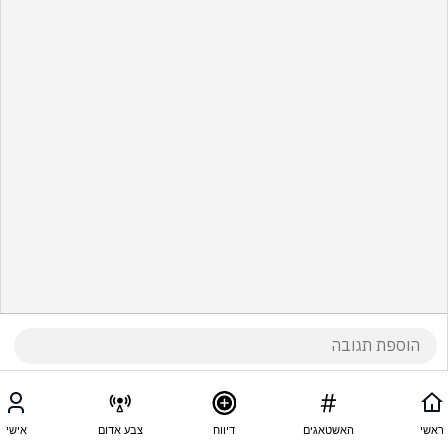
ראשי
האשטאגים
דיווח
צבע אדום
אישי