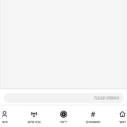
ראשי
האשטאגים
דיווח
צבע אדום
אישי