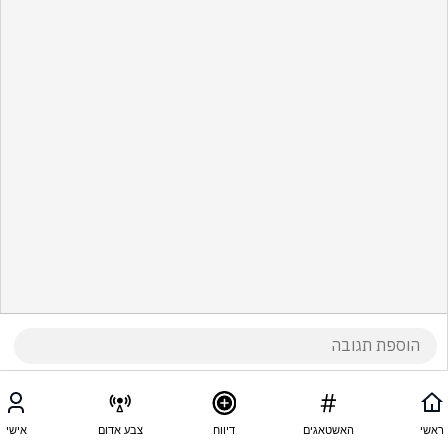
ראשי
האשטאגים
דיווח
צבע אדום
אישי