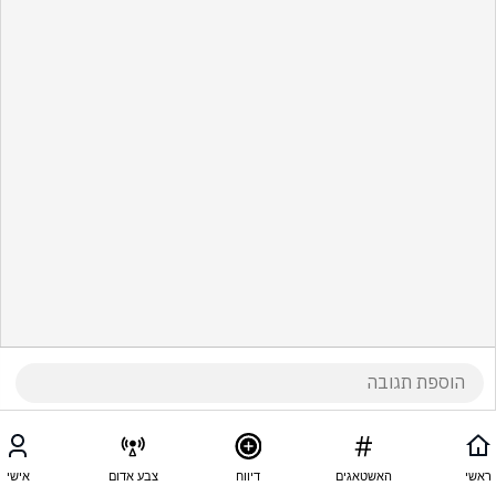
ראשי
האשטאגים
דיווח
צבע אדום
אישי