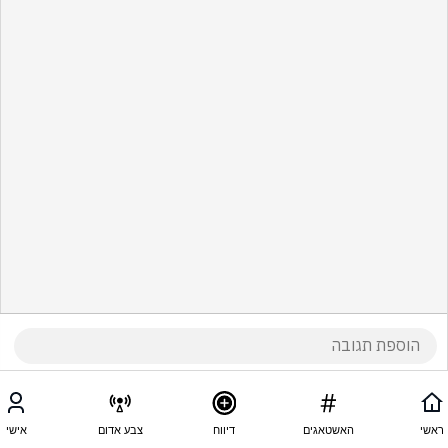
ראשי
האשטאגים
דיווח
צבע אדום
אישי