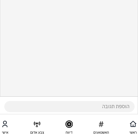
ראשי
האשטאגים
דיווח
צבע אדום
אישי