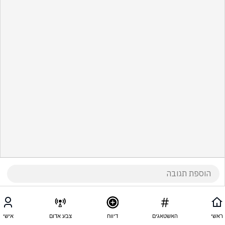
ראשי
האשטאגים
דיווח
צבע אדום
אישי