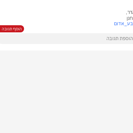
וחנן
בע_אדום
הוסף תגובה