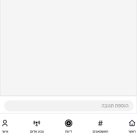
ראשי
האשטאגים
דיווח
צבע אדום
אישי