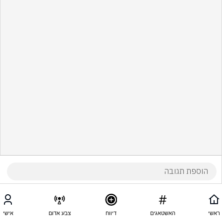
ראשי
האשטאגים
דיווח
צבע אדום
אישי