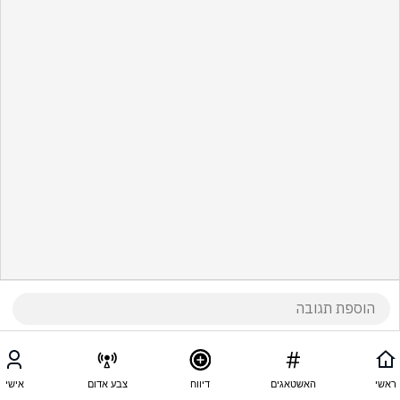
ראשי
האשטאגים
דיווח
צבע אדום
אישי