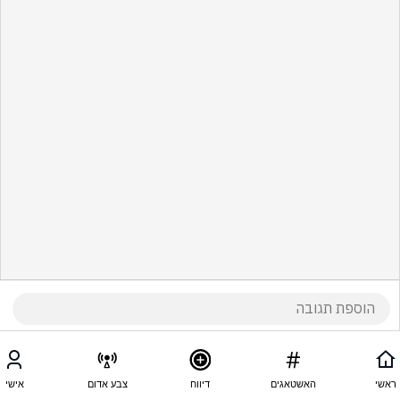
ראשי
האשטאגים
דיווח
צבע אדום
אישי