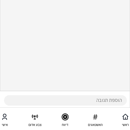
ראשי
האשטאגים
דיווח
צבע אדום
אישי