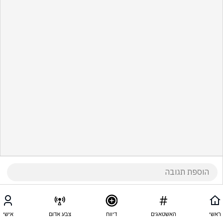
ראשי
האשטאגים
דיווח
צבע אדום
אישי