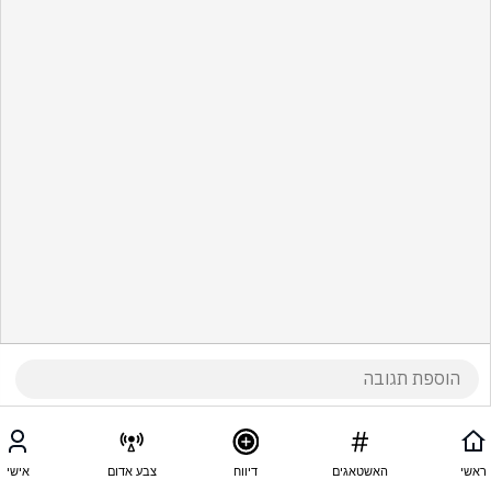
ראשי
האשטאגים
דיווח
צבע אדום
אישי