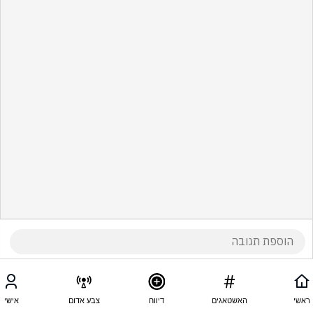
ראשי
האשטאגים
דיווח
צבע אדום
אישי