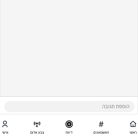
ראשי
האשטאגים
דיווח
צבע אדום
אישי