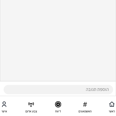
ראשי
האשטאגים
דיווח
צבע אדום
אישי