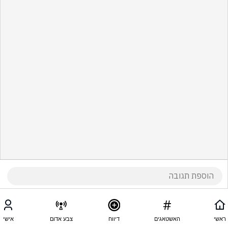
ראשי
האשטאגים
דיווח
צבע אדום
אישי