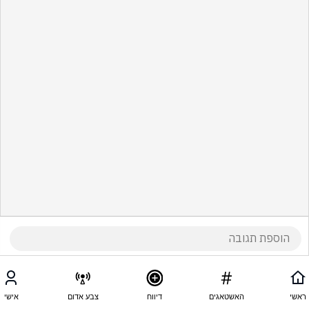
ראשי
האשטאגים
דיווח
צבע אדום
אישי