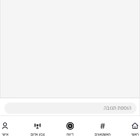
ראשי
האשטאגים
דיווח
צבע אדום
אישי