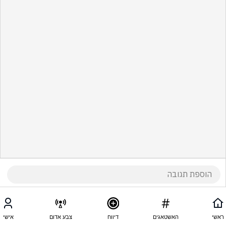
ראשי
האשטאגים
דיווח
צבע אדום
אישי