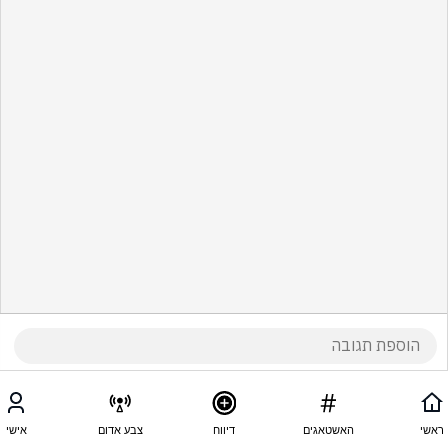
ראשי
האשטאגים
דיווח
צבע אדום
אישי