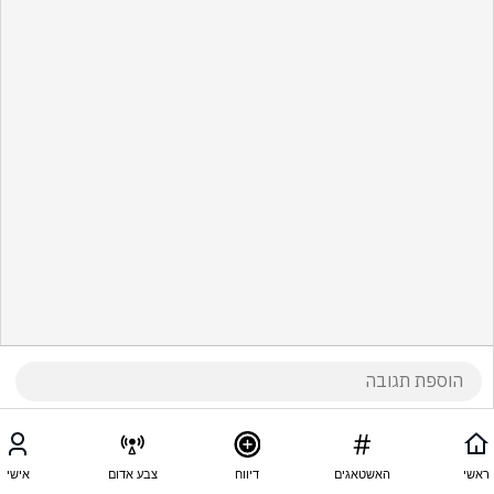
ראשי
האשטאגים
דיווח
צבע אדום
אישי