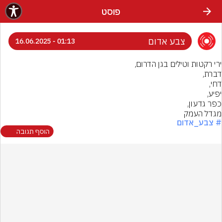
פוסט
צבע אדום
01:13 - 16.06.2025
מגדל העמק
# צבע_אדום
הוסף תגובה