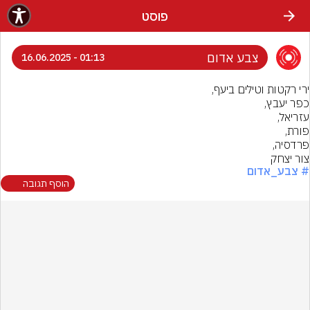
פוסט
צבע אדום
01:13 - 16.06.2025
צור יצחק
# צבע_אדום
הוסף תגובה