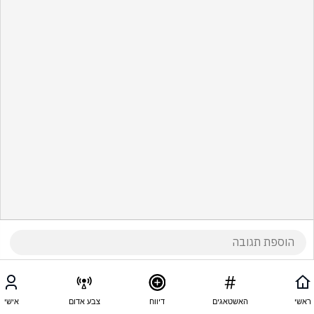
ראשי
האשטאגים
דיווח
צבע אדום
אישי