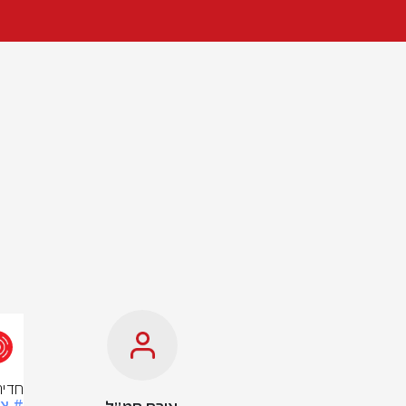
חדיר
# צ