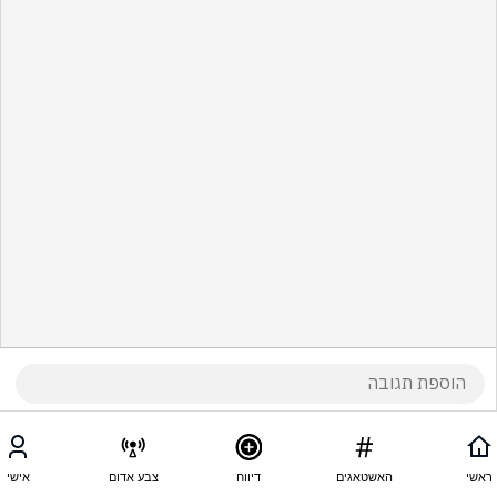
ראשי
האשטאגים
דיווח
צבע אדום
אישי