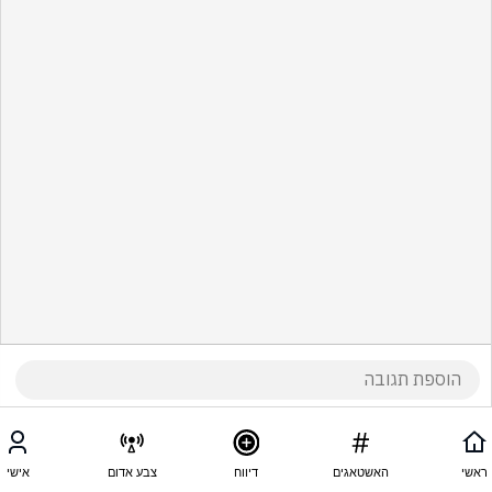
ראשי
האשטאגים
דיווח
צבע אדום
אישי