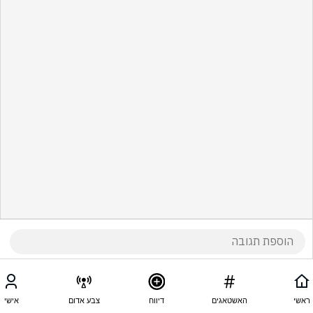
ראשי
האשטאגים
דיווח
צבע אדום
אישי